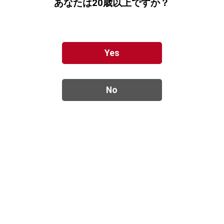
あなたは20歳以上ですか？
Q.送料はかかりますか？
地域によって送料が異なります。
詳しくは、
こちら
をご覧ください。
Yes
Q.複数の商品を一緒に買い物かごに入れたいのですがどの
ように行えば良いですか？
１つ目の商品を買い物カゴに入れていただいた後、ページ
下部にある「買い物を続ける」ボタンから、引き続きお買
い物を続けていただくことができます。
Q.「ご注文の確認」メールが届かないのですが？
「ご注文の確認」メールが届かない場合は、受信拒否設定
になっているもしくは、ご注文時のメールアドレス入力間
違い等の可能性が考えられます。受信拒否設定の場合、弊
社ドメイン「@tosawine.com」からのメールが受信できる
よう設定の変更をお願い致します。それでも受信できない