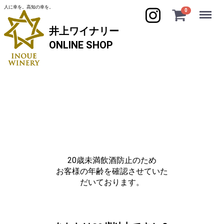
人に幸を。高知の幸を。
Menu
0
井上ワイナリー
ONLINE SHOP
よくあるご質問
ご注文について
Q.支払方法を教えてください。
クレジットカード決済、代金引換よりお選びいただけま
20歳未満飲酒防止のため
す。
お客様の年齢を確認させていた
※TOSAワイン同盟年会費のみ、口座振替、クレジットカ
だいております。
ード決済、銀行振込、郵便振込、コンビニ決済よりお選び
いただけます。