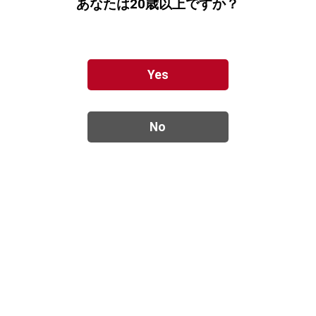
あなたは20歳以上ですか？
お名前(フリガナ)
住所
Yes
〒
-
郵便番号検索
郵便番号から自動入力
電話番号
-
-
メールアドレス
必須