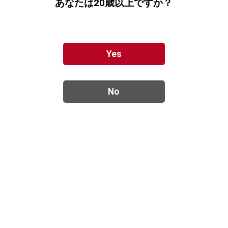
あなたは20歳以上ですか？
Yes
tosa cavatina 稲生 富士の夢+2024
【複数配送可能】
品切れ中