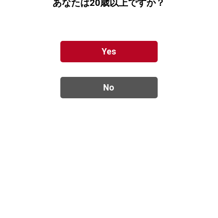
あなたは20歳以上ですか？
「ハッピーファーム」トマトドレッシング
Yes
【複数配送可能】
¥ 940
税込（送料別）
ハッピートマトをふんだんに使ったノンオイルドレッシン
グ！
高知県東部 安芸市のハッピーファームが育てたミニトマ
ト「ハッピートマト」をふんだんに使用。
無添加・無着色・化学調味料不使用。全体量の70％がハ
ッピートマトでできた身体にやさしいノンオイルドレッシ
ングです。
サラダだけでなく、冷しゃぶや魚介類との相性抜群。
鍋料理のポン酢代わりに使用したり、冷やし素麺やパスタ